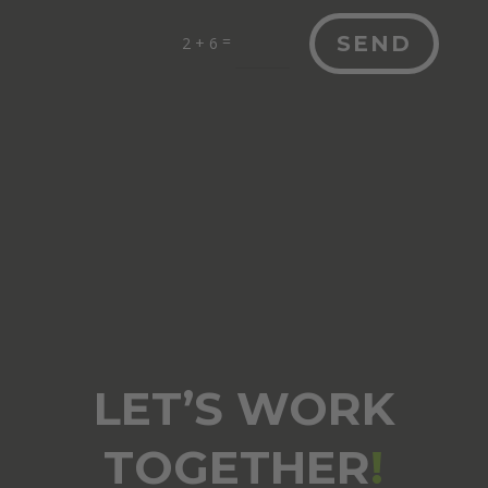
=
SEND
2 + 6
LET’S WORK
TOGETHER
!