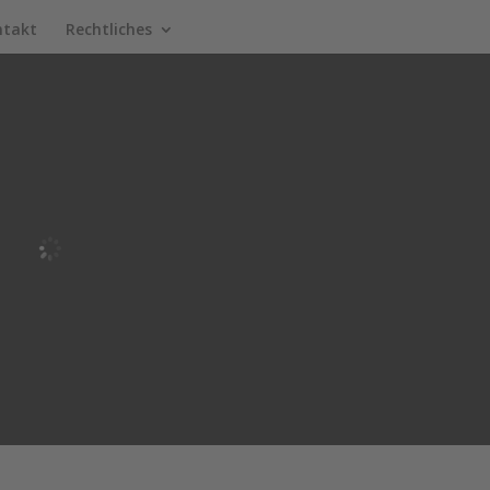
ntakt
Rechtliches